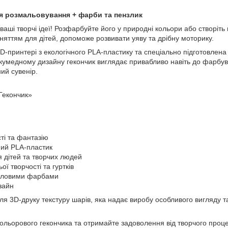
ля розмальовування + фарби та пензлик
ваші творчі ідеї! Розфарбуйте його у природні кольори або створіт
няттям для дітей, допоможе розвивати уяву та дрібну моторику.
D-принтері з екологічного PLA-пластику та спеціально підготовлен
а кумедному дизайну гекончик виглядає привабливо навіть до фарбу
ий сувенір.
Гекончик»
сті та фантазію
ний PLA-пластик
 дітей та творчих людей
ї творчості та гуртків
риловими фарбами
зайн
для 3D-друку текстуру шарів, яка надає виробу особливого вигляду
кольорового гекончика та отримайте задоволення від творчого проце