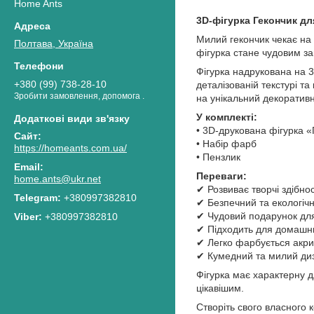
Home Ants
3D-фігурка Гекончик д
Милий гекончик чекає на 
Полтава, Україна
фігурка стане чудовим за
Фігурка надрукована на 3
+380 (99) 738-28-10
деталізованій текстурі т
Зробити замовлення, допомога .
на унікальний декоративн
У комплекті:
• 3D-друкована фігурка «
• Набір фарб
https://homeants.com.ua/
• Пензлик
Переваги:
home.ants@ukr.net
✔ Розвиває творчі здібно
+380997382810
✔ Безпечний та екологіч
✔ Чудовий подарунок для
+380997382810
✔ Підходить для домашньо
✔ Легко фарбується ак
✔ Кумедний та милий ди
Фігурка має характерну 
цікавішим.
Створіть свого власного 