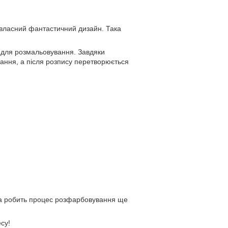
ь власний фантастичний дизайн. Така
а для розмальовування. Завдяки
вання, а після розпису перетворюється
 та робить процес розфарбовування ще
су!