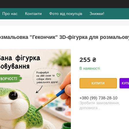
Про нас
Контакти
Фото від покупців
Знижки!
озмальовка "Гекончик" 3D-фігурка для розмальову
255 ₴
В наявності
КУП
КУПИТИ
+380 (99) 738-28-10
Зробити замовлення,
допомога .