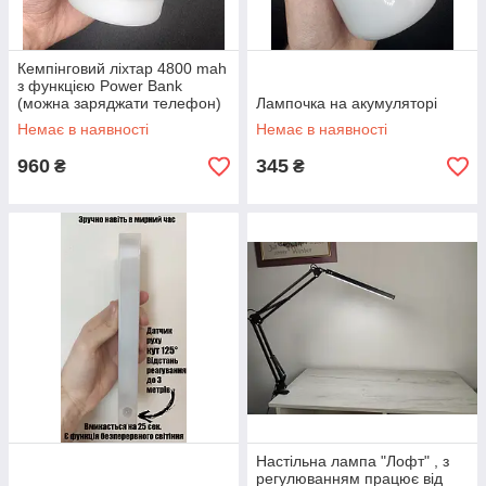
Кемпінговий ліхтар 4800 mah
з функцією Power Bank
(можна заряджати телефон)
Лампочка на акумуляторі
з пультом
Немає в наявності
Немає в наявності
960
345
₴
₴
Настільна лампа "Лофт" , з
регулюванням працює від