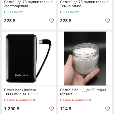
Свічка , до 73 години горіння
Свічка , до 73 години горіння
Жовтогарячий
Темна олива
В наявності
В наявності
223
223
₴
₴
Power bank Intenso
Свічка в банці , до 50 годин
10000mAh XC10000
горіння
Немає в наявності
Немає в наявності
1 200
114
₴
₴