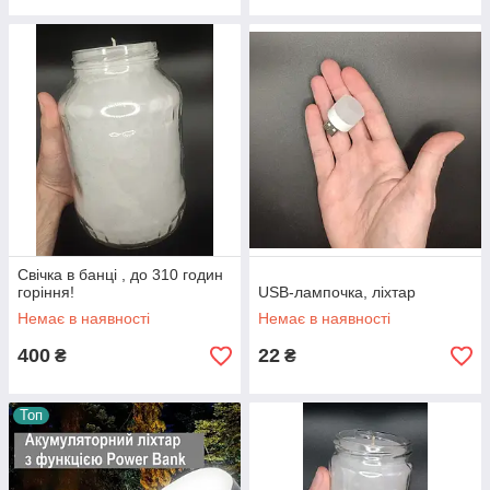
Свічка в банці , до 310 годин
горіння!
USB-лампочка, ліхтар
Немає в наявності
Немає в наявності
400
22
₴
₴
Топ