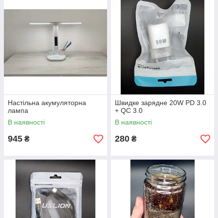
Настільна акумуляторна
Швидке зарядне 20W PD 3.0
лампа
+ QC 3.0
В наявності
В наявності
945
280
₴
₴