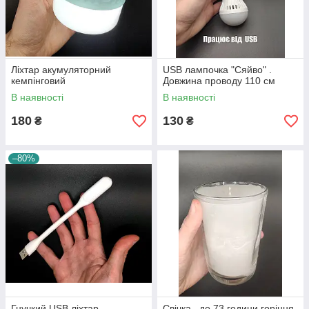
Ліхтар акумуляторний
USB лампочка "Сяйво" .
кемпінговий
Довжина проводу 110 см
В наявності
В наявності
180
130
₴
₴
–80%
Гнучкий USB ліхтар
Свічка , до 73 години горіння