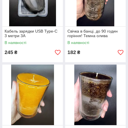
Кабель зарядки USB Type-C
Свічка в банці, до 90 годин
3 метри 3А
горіння! Темна олива
В наявності
В наявності
245
182
₴
₴