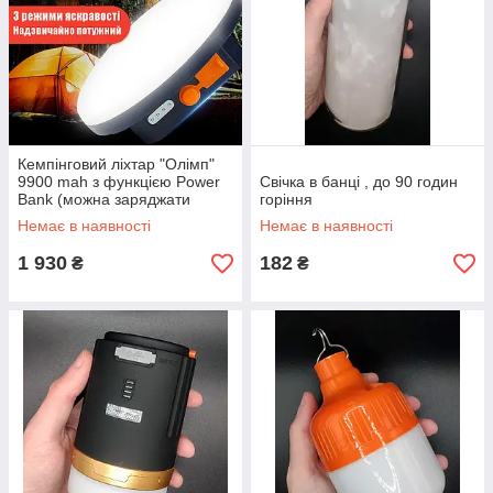
Кемпінговий ліхтар "Олімп"
9900 mah з функцією Power
Свічка в банці , до 90 годин
Bank (можна заряджати
горіння
телефон)
Немає в наявності
Немає в наявності
1 930
182
₴
₴