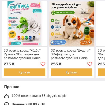
3D розмальовка "Жаба"
3D розмальовка "Цуценя"
3D р
Рухома 3D-фігурка для
3D-фігурка для
"Вос
розмальовування Набір
розмальовування Набір
для 
для творчості дітей
для творчості дітей
Набі
275
255
225
₴
₴
Купити
Купити
Про нас
100% позитивних з 38 відгуків за рік
Працює з 06.09.2018