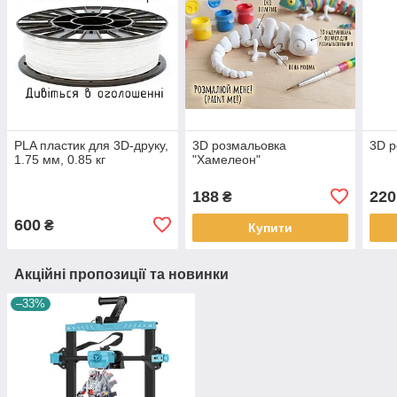
PLA пластик для 3D-друку,
3D розмальовка
3D р
1.75 мм, 0.85 кг
"Хамелеон"
188
220
₴
600
₴
Купити
Акційні пропозиції та новинки
–33%