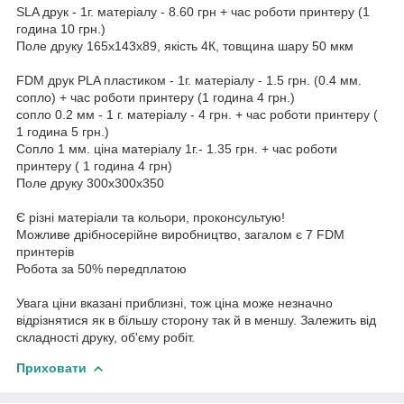
SLA друк - 1г. матеріалу - 8.60 грн + час роботи принтеру (1
година 10 грн.)
Поле друку 165х143x89, якість 4К, товщина шару 50 мкм
FDM друк PLA пластиком - 1г. матеріалу - 1.5 грн. (0.4 мм.
сопло) + час роботи принтеру (1 година 4 грн.)
сопло 0.2 мм - 1 г. матеріалу - 4 грн. + час роботи принтеру (
1 година 5 грн.)
Сопло 1 мм. ціна матеріалу 1г.- 1.35 грн. + час роботи
принтеру ( 1 година 4 грн)
Поле друку 300х300х350
Є різні матеріали та кольори, проконсультую!
Можливе дрібносерійне виробництво, загалом є 7 FDM
принтерів
Робота за 50% передплатою
Увага ціни вказані приблизні, тож ціна може незначно
відрізнятися як в більшу сторону так й в меншу. Залежить від
складності друку, об'єму робіт.
Приховати